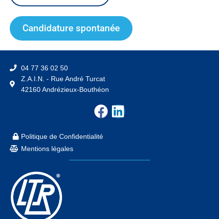
Candidature spontanée
04 77 36 02 50
Z.A.I.N. - Rue André Turcat
42160 Andrézieux-Bouthéon
F
L
a
i
c
n
Politique de Confidentialité
e
k
Mentions légales
b
e
o
d
o
i
k
n