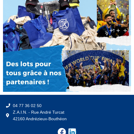
04 77 36 02 50
Z.A.I.N. - Rue André Turcat
42160 Andrézieux-Bouthéon
F
L