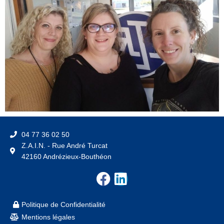
04 77 36 02 50
Z.A.I.N. - Rue André Turcat
42160 Andrézieux-Bouthéon
F
L
a
i
c
n
Politique de Confidentialité
e
k
Mentions légales