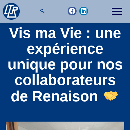
Aller
F
L
au
a
i
contenu
c
n
e
k
Vis ma Vie : une
b
e
o
d
expérience
o
i
k
n
unique pour nos
collaborateurs
de Renaison