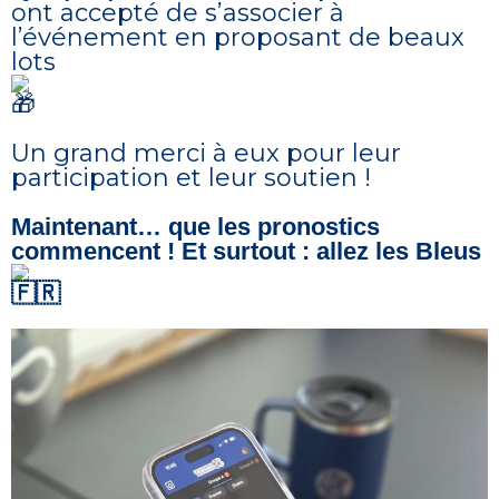
ont accepté de s’associer à
l’événement en proposant de beaux
lots
Un grand merci à eux pour leur
participation et leur soutien !
Maintenant… que les pronostics
commencent ! Et surtout : allez les Bleus