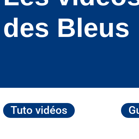
des Bleus
Tuto vidéos
Gu